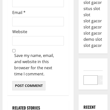
slot gacor
situs slot
Email
*
slot
slot gacor
slot gacor
Website
slot gacor
demo slot
slot gacor
Save my name, email,
and website in this
browser for the next
time I comment.
Search
RECENT
RELATED STORIES