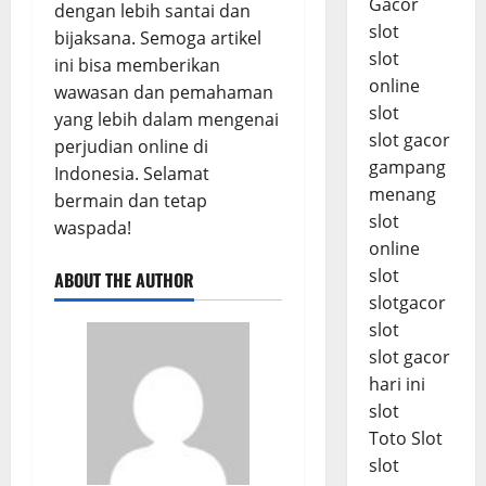
Gacor
dengan lebih santai dan
slot
bijaksana. Semoga artikel
slot
ini bisa memberikan
online
wawasan dan pemahaman
slot
yang lebih dalam mengenai
slot gacor
perjudian online di
gampang
Indonesia. Selamat
menang
bermain dan tetap
slot
waspada!
online
slot
ABOUT THE AUTHOR
slotgacor
slot
slot gacor
hari ini
slot
Toto Slot
slot