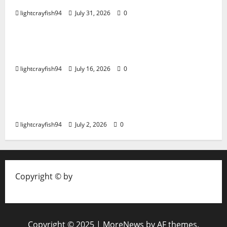
lightcrayfish94
July 31, 2026
0
Uncategorized
Menelusuri Tren Judi Online di Indonesia: Dari Slot
Online hingga Taruhan Olahraga
lightcrayfish94
July 16, 2026
0
Uncategorized
Strategi dan Tips Terbaik Memilih Slot Gacor untuk
Maksimalkan Peluang Menang
lightcrayfish94
July 2, 2026
0
Copyright © by
ProdigyPBN
Copyright © 2025
|
MoreNews
by AF themes.