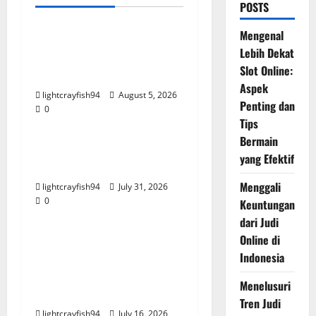
Uncategorized
POSTS
Mengenal
Mengenal Lebih Dekat Slot
Lebih Dekat
Online: Aspek Penting dan
Slot Online:
Tips Bermain yang Efektif
Aspek
lightcrayfish94
August 5, 2026
Penting dan
0
Uncategorized
Tips
Bermain
Menggali Keuntungan dari
yang Efektif
Judi Online di Indonesia
Menggali
lightcrayfish94
July 31, 2026
0
Keuntungan
Uncategorized
dari Judi
Online di
Menelusuri Tren Judi Online
Indonesia
di Indonesia: Dari Slot
Online hingga Taruhan
Menelusuri
Olahraga
Tren Judi
lightcrayfish94
July 16, 2026